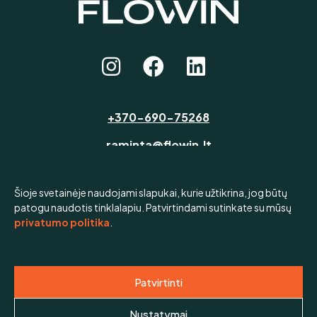
+370-690-75268
raminta@flowin.lt
Šioje svetainėje naudojami slapukai, kurie užtikrina, jog būtų
patogu naudotis tinklalapiu. Patvirtindami sutinkate su mūsų
privatumo politika
.
Apie
Paslaugos
Tinklaraštis
Kontaktai
Patvirtinti
Copyright © 2026 FLOWIN
Nustatymai