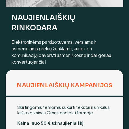
NAUJIENLAIŠKIŲ
RINKODARA
Elektroninėms parduotuvėms, verslams ir
asmeniniams prekių ženklams, kurie nori
komunikaciją paversti asmeniškesne ir dar geriau
konvertuojančia!
NAUJIENLAIŠKIŲ KAMPANIJOS
Skirtingomis temomis sukurti tekstai ir unikalus
laiško dizainas Omnisend platformoje.
Kaina: nuo 50 € už naujienlaiškį