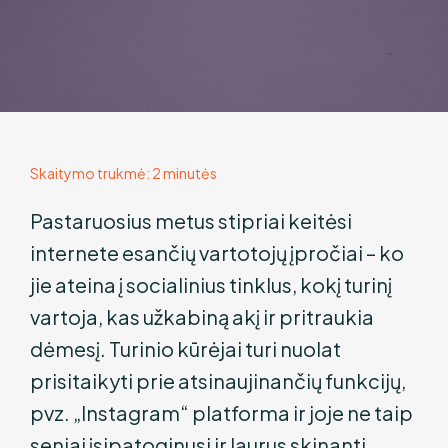
Skaitymo trukmė:
2
minutės
Pastaruosius metus stipriai keitėsi
internete esančių vartotojų įpročiai – ko
jie ateina į socialinius tinklus, kokį turinį
vartoja, kas užkabiną akį ir pritraukia
dėmesį. Turinio kūrėjai turi nuolat
prisitaikyti prie atsinaujinančių funkcijų,
pvz. „Instagram“ platforma ir joje ne taip
seniai įsipatoginusi ir laurus skinanti