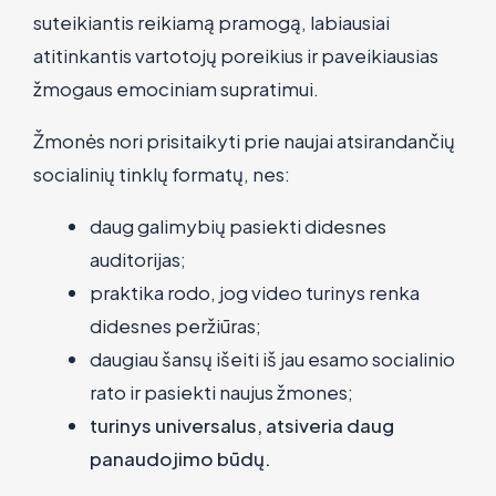
suteikiantis reikiamą pramogą, labiausiai
atitinkantis vartotojų poreikius ir paveikiausias
žmogaus emociniam supratimui.
Žmonės nori prisitaikyti prie naujai atsirandančių
socialinių tinklų formatų, nes:
daug galimybių pasiekti didesnes
auditorijas;
praktika rodo, jog video turinys renka
didesnes peržiūras;
daugiau šansų išeiti iš jau esamo socialinio
rato ir pasiekti naujus žmones;
turinys universalus, atsiveria daug
panaudojimo būdų.