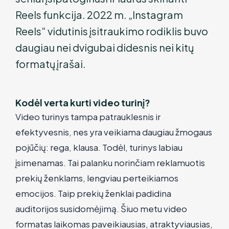
Reels funkcija. 2022 m. „Instagram
Reels“ vidutinis įsitraukimo rodiklis buvo
daugiau nei dvigubai didesnis nei kitų
formatų įrašai.
Kodėl verta kurti video turinį?
Video turinys tampa patrauklesnis ir
efektyvesnis, nes yra veikiama daugiau žmogaus
pojūčių: rega, klausa. Todėl, turinys labiau
įsimenamas. Tai palanku norinčiam reklamuotis
prekių ženklams, lengviau perteikiamos
emocijos. Taip prekių ženklai padidina
auditorijos susidomėjimą. Šiuo metu video
formatas laikomas paveikiausias, atraktyviausias,