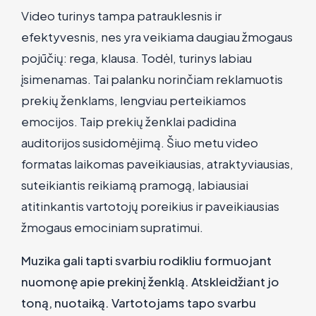
Video turinys tampa patrauklesnis ir
efektyvesnis, nes yra veikiama daugiau žmogaus
pojūčių: rega, klausa. Todėl, turinys labiau
įsimenamas. Tai palanku norinčiam reklamuotis
prekių ženklams, lengviau perteikiamos
emocijos. Taip prekių ženklai padidina
auditorijos susidomėjimą. Šiuo metu video
formatas laikomas paveikiausias, atraktyviausias,
suteikiantis reikiamą pramogą, labiausiai
atitinkantis vartotojų poreikius ir paveikiausias
žmogaus emociniam supratimui.
Muzika gali tapti svarbiu rodikliu formuojant
nuomonę apie prekinį ženklą. Atskleidžiant jo
toną, nuotaiką. Vartotojams tapo svarbu