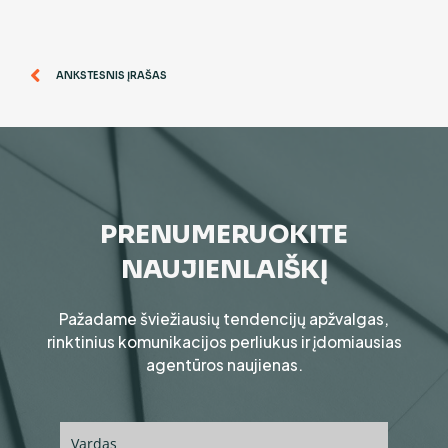
ANKSTESNIS ĮRAŠAS
PRENUMERUOKITE
NAUJIENLAIŠKĮ
Pažadame šviežiausių tendencijų apžvalgas,
rinktinius komunikacijos perliukus ir įdomiausias
agentūros naujienas.